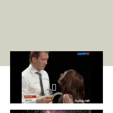
Мы производим искусственный снег и креативную
продукцию для декора. Наш снег используют в
театрах, на телевидении, на показах мод, фотосессиях
декоре и флористике!
Предлагаем вам посмотреть несколько видео с
использованием нашего продукта!