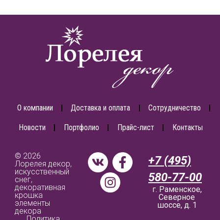
О компании
Доставка и оплата
Сотрудничество
Новости
Портфолио
Прайс-лист
Контакты
© 2026
+7 (495)
Лорелея декор,
искусственный
580-77-00
снег,
декоративная
г. Раменское,
крошка
Северное
элементы
шоссе, д. 1
декора
Политика