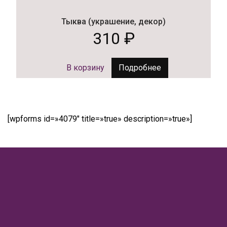
Тыква (украшение, декор)
310
₽
В корзину
Подробнее
[wpforms id=»4079″ title=»true» description=»true»]