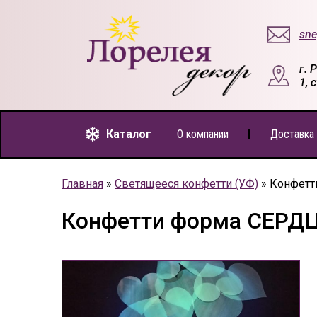
sne
г. 
1, 
Каталог
О компании
Доставка 
Главная
»
Светящееся конфетти (УФ)
»
Конфетт
Конфетти форма СЕРДЦ