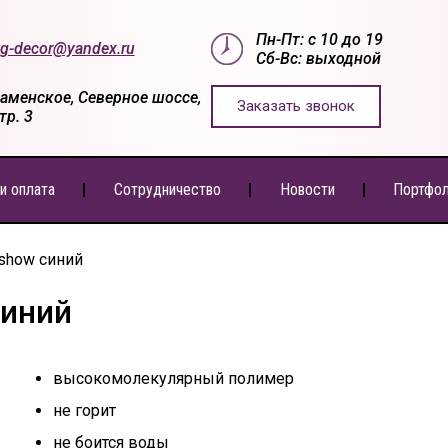
Пн-Пт: с 10 до 19
g-decor@yandex.ru
Сб-Вс: выходной
Раменское, Северное шоссе,
Заказать звонок
стр. 3
и оплата
Сотрудничество
Новости
Портфо
show синий
синий
высокомолекулярный полимер
не горит
не боится воды