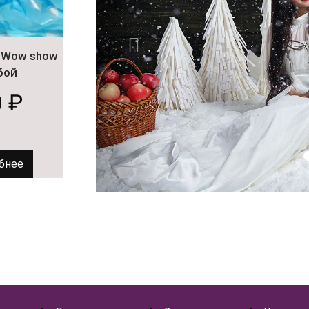
 Wow show
бой
0
₽
бнее