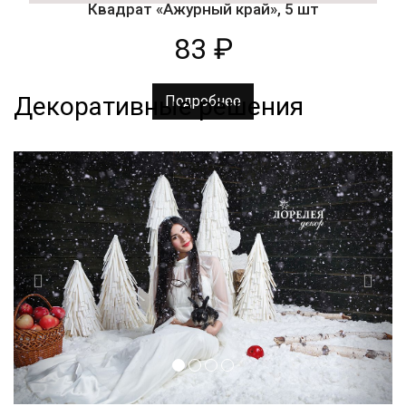
Квадрат «Ажурный край», 5 шт
83
₽
Декоративные решения
Подробнее