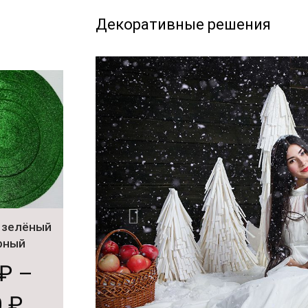
Декоративные решения
 зелёный
рный
₽
–
0
₽