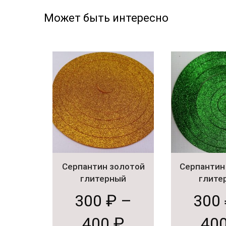
Может быть интересно
Серпантин золотой
Серпантин
глитерный
глите
300
₽
–
300
400
₽
40