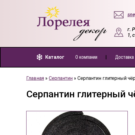
sne
г. 
1, 
Каталог
О компании
Доставка 
Главная
»
Серпантин
»
Серпантин глитерный чё
Серпантин глитерный 