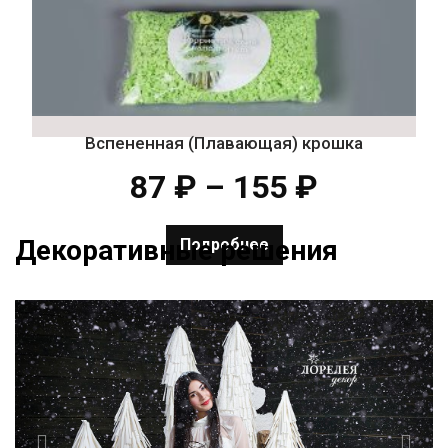
Вспененная (Плавающая) крошка
87
₽
–
155
₽
Декоративные решения
Подробнее