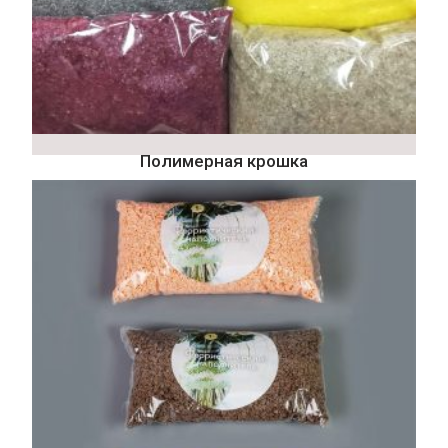
Полимерная крошка
73
₽
–
252
₽
Подробнее